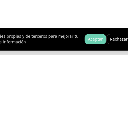
es propias y de terceros para mejorar tu
Aceptar
Rechazar
s información
Servicios
to
Entrenamiento Presencial
Entrena Online
s ciclistas
Formación
Nuestros viajes ciclistas