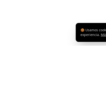
🍪
Usamos cooki
experiencia.
Má
Navegación
Entrenamien
Training to enjoy cycling. Democratizamos
Herramientas
las herramientas del alto rendimiento.
Nuestros viaje
Tienda
Blog
Filosofía